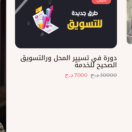
تخفيض!
دورة في تسيير المحل ورالتسويق
الصحيح للخدمة
30000
د.ج
7000
د.ج