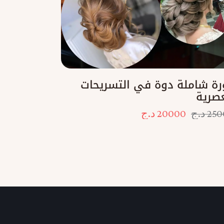
رة شاملة دوة في التسريحات
عصرية
250
د.ج
20000
د.ج