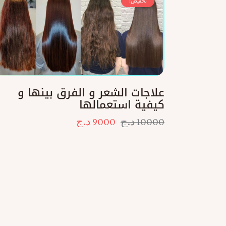
تخفيض!
علاجات الشعر و الفرق بينها و
كيفية استعمالها
10000
د.ج
9000
د.ج