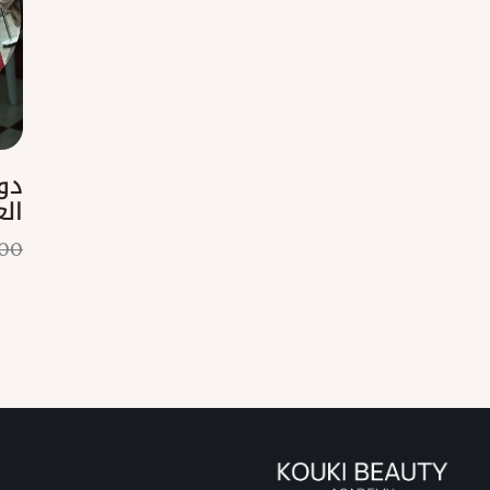
دو
ال
00