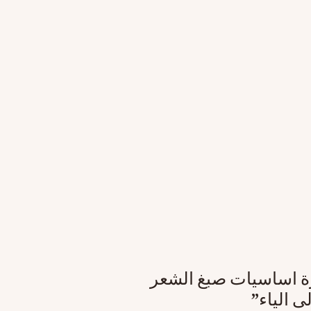
ة اساسيات صبغ الشعر
ى الياء”