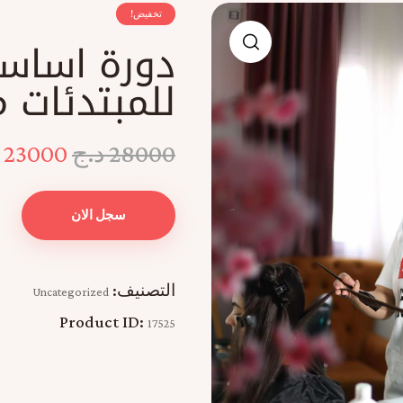
تخفيض!
دورة اساسي
للمبتدئات م
28000
د.ج
23000
سجل الان
التصنيف:
Uncategorized
Product ID:
17525