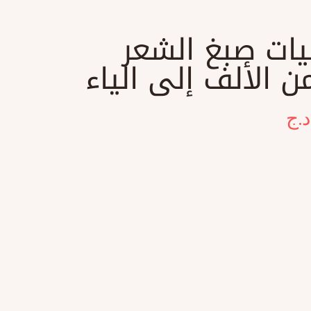
ات صبغ الشعر
ن الألف إلى الياء
د.ج